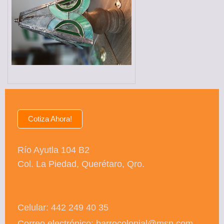
Cotiza Ahora!
Río Ayutla 104 B2
Col. La Piedad, Querétaro, Qro.
Celular: 442 249 40 35
Correo electrónico: barrocolonial@msn.com,